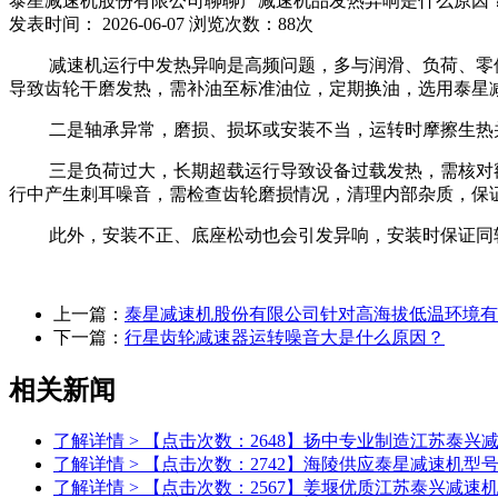
泰星减速机股份有限公司聊聊产减速机品发热异响是什么原因
发表时间： 2026-06-07
浏览次数：88次
减速机运行中发热异响是高频问题，多与润滑、负荷、零
导致齿轮干磨发热，需补油至标准油位，定期换油，选用泰星
二是轴承异常，磨损、损坏或安装不当，运转时摩擦生热
三是负荷过大，长期超载运行导致设备过载发热，需核对
行中产生刺耳噪音，需检查齿轮磨损情况，清理内部杂质，保
此外，安装不正、底座松动也会引发异响，安装时保证同
上一篇：
泰星减速机股份有限公司针对高海拔低温环境有
下一篇：
行星齿轮减速器运转噪音大是什么原因？
相关新闻
了解详情 > 【点击次数：2648】
扬中专业制造江苏泰兴
了解详情 > 【点击次数：2742】
海陵供应泰星减速机型
了解详情 > 【点击次数：2567】
姜堰优质江苏泰兴减速