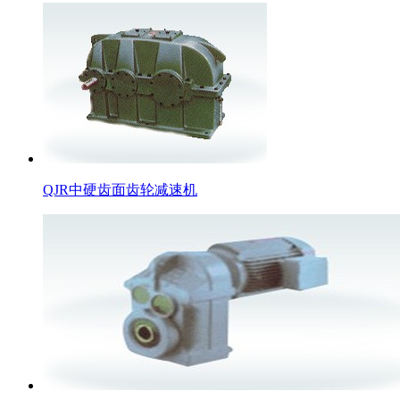
QJR中硬齿面齿轮减速机