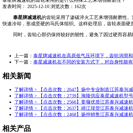
泰星牌减速机的齿轮采用的是什么特殊工艺来增强耐磨性？
发表时间： 2025-12-10
浏览次数：162次
泰星牌减速机
的齿轮采用了渗碳淬火工艺来增强耐磨性。
快速冷却，形成坚硬的马氏体组织。这样处理后，齿轮表面硬
同时，齿轮心部仍保持较好的韧性，避免了因过硬而容易
上一篇：
泰星牌减速机在高原低气压环境下，齿轮润滑和
下一篇：
泰星减速机在不同的安装方式下，对自身性能有
相关新闻
了解详情 > 【点击次数：2647】
扬中专业制造江苏泰兴
了解详情 > 【点击次数：2739】
海陵供应泰星减速机型
了解详情 > 【点击次数：2566】
姜堰优质江苏泰兴减速
了解详情 > 【点击次数：2637】
靖江现货江苏泰兴减速
了解详情 > 【点击次数：2468】
扬州销售江苏泰兴减速
相关产品