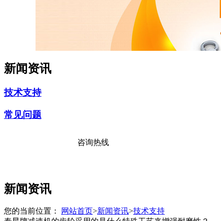
新闻资讯
技术支持
常见问题
咨询热线
17176381111
新闻资讯
您的当前位置：
网站首页
>
新闻资讯
>
技术支持