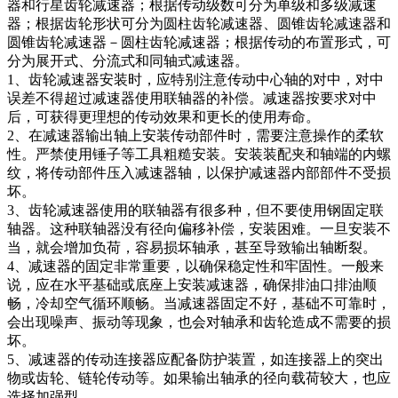
器和行星齿轮减速器；根据传动级数可分为单级和多级减速
器；根据齿轮形状可分为圆柱齿轮减速器、圆锥齿轮减速器和
圆锥齿轮减速器－圆柱齿轮减速器；根据传动的布置形式，可
分为展开式、分流式和同轴式减速器。
1、齿轮减速器安装时，应特别注意传动中心轴的对中，对中
误差不得超过减速器使用联轴器的补偿。减速器按要求对中
后，可获得更理想的传动效果和更长的使用寿命。
2、在减速器输出轴上安装传动部件时，需要注意操作的柔软
性。严禁使用锤子等工具粗糙安装。安装装配夹和轴端的内螺
纹，将传动部件压入减速器轴，以保护减速器内部部件不受损
坏。
3、齿轮减速器使用的联轴器有很多种，但不要使用钢固定联
轴器。这种联轴器没有径向偏移补偿，安装困难。一旦安装不
当，就会增加负荷，容易损坏轴承，甚至导致输出轴断裂。
4、减速器的固定非常重要，以确保稳定性和牢固性。一般来
说，应在水平基础或底座上安装减速器，确保排油口排油顺
畅，冷却空气循环顺畅。当减速器固定不好，基础不可靠时，
会出现噪声、振动等现象，也会对轴承和齿轮造成不需要的损
坏。
5、减速器的传动连接器应配备防护装置，如连接器上的突出
物或齿轮、链轮传动等。如果输出轴承的径向载荷较大，也应
选择加强型。