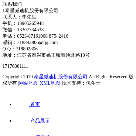
联系我们
1泰星减速机股份有限公司
联系人：李先生
手机：13905265948
微信：13307334538
电话：0523-87161068 87542416
邮箱：718892806@qq.com
Q Q：718892806
地址：江苏省泰兴市姚王镇泰姚北路10号
17176381111
Copyright 2019
泰星减速机股份有限公司
All Rights Reserved 版
权所有 |
网站地图
XML地图
技术支持：优斗士
首页
产品展示