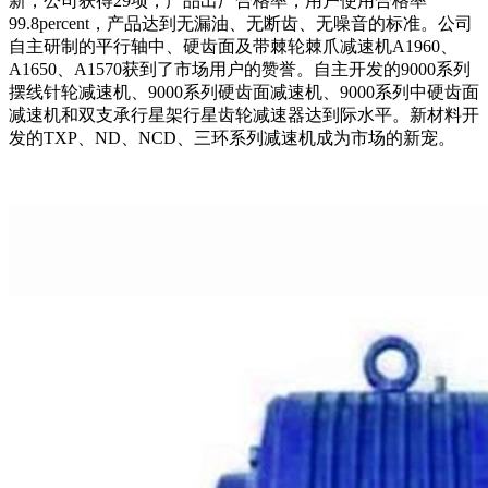
新，公司获得29项，产品出厂合格率，用户使用合格率
99.8percent，产品达到无漏油、无断齿、无噪音的标准。公司
自主研制的平行轴中、硬齿面及带棘轮棘爪减速机A1960、
A1650、A1570获到了市场用户的赞誉。自主开发的9000系列
摆线针轮减速机、9000系列硬齿面减速机、9000系列中硬齿面
减速机和双支承行星架行星齿轮减速器达到际水平。新材料开
发的TXP、ND、NCD、三环系列减速机成为市场的新宠。