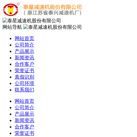
网站导航
网站首页
公司简介
产品展示
新闻资讯
合作客户
荣誉证书
真假识别
公司环境
联系我们
网站首页
公司简介
产品展示
新闻资讯
合作客户
荣誉证书