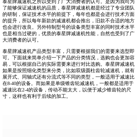
泰星牌减速机之所以受到了广大消费者的认可。是因为我司为
了能够保证减速机的品质，泰星牌减速机都是经过了专业团队
的研制，保证技术水平的前提下，每年也都是会进行技术方面
的提升，所以每年新款的减速机都会推出，旧款不合适的地方
也会进行改良。另外特制型号的设备类型丰富的同时技术水平
也是相当过硬的，优质的泰星牌减速机性能，自然也受到了广
大消费者的认可。
泰星牌减速机产品类型丰富，只需要根据我们的需要来选型即
可。下面就来简单介绍一下产品的分类情况，选购也会更加容
易，可以根据自己的实际需要来进行对比选购。泰星牌减速机
如果是按照细化类型来分类，比如双级圆柱齿轮减速机，就有
展开式、同轴式还有分流式等不同的类型，一般适用于减速比
在8-40的设备。而如果是单级锥齿轮减速机，一般都是适用于
减速比在2-4的设备，传动不能太大，以便于减少锥齿轮的尺
寸，这样也有利于后续的加工。