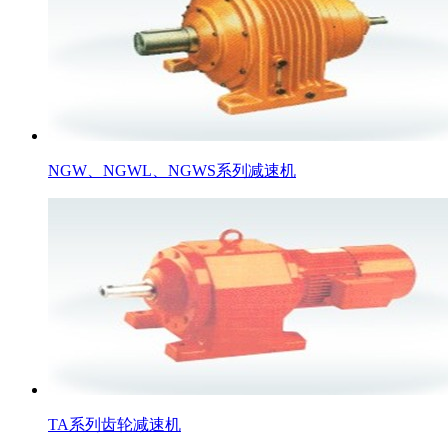
NGW、NGWL、NGWS系列减速机
TA系列齿轮减速机