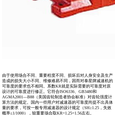
由于使用场合不同、重要程度不同、损坏后对人身安全及生产
造成的损失大小不同、维修难易不同，因而对泰星牌减速机的
可靠度的要求也不相同。系数KR就是实际需要的可靠度对原
设计的可靠度进行修正。它符合ISO6336、GB3480和
AGMA2001—B88（美国齿轮制造者协会标准）对齿轮强度计
算方法的规定。国内一些用户对减速器的可靠度尚提不出具体
量的要求，可按一般专用减速器的设计规定（SH≥1.25，失效
概率≤1/1000），较重要场合取KR=1.25=1.56左右。