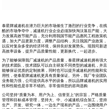
泰星牌减速机在潜力巨大的市场催生了激烈的行业竞争，在残
酷的市场争夺中，减速机行业企业必须加快淘汰落后产能，大
力发展高效节能产品，充分利用我国节能产品惠民工程政策机
遇，加大产品更新力度，调整产品结构，关注我国产业政策，
以应对复杂多变的经济环境，保持良好发展势头。现我司新进
高效率设备，提升产品质量性能，更新换代，一起进步。
为了能够保障我厂减速机的产品质量，泰星牌减速机拥有强大
的技术团队，技术团队可以自主研发不同类型的减速机，并且
能够保证优质的定制效果，同时也可以提升减速机的性能和实
用性，使泰星牌减速机更具有质量保证。另外，我厂专业团队
业务能力强，公司提供高水平的设备，所以品牌减速机的实用
性和性能也是非常不错的。非常值得您的咨询选购
公司坚持“质量为本、用户为上、信誉至上”的宗旨，严格质量
管理和目标成本管理，坚持大、中、小减速机综合加工，坚持
生产、开发、研究一体，一边生产现有的产品，一边围绕用户