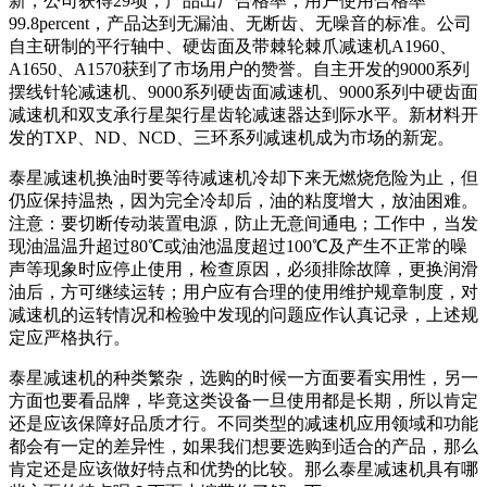
新，公司获得29项，产品出厂合格率，用户使用合格率
99.8percent，产品达到无漏油、无断齿、无噪音的标准。公司
自主研制的平行轴中、硬齿面及带棘轮棘爪减速机A1960、
A1650、A1570获到了市场用户的赞誉。自主开发的9000系列
摆线针轮减速机、9000系列硬齿面减速机、9000系列中硬齿面
减速机和双支承行星架行星齿轮减速器达到际水平。新材料开
发的TXP、ND、NCD、三环系列减速机成为市场的新宠。
泰星减速机换油时要等待减速机冷却下来无燃烧危险为止，但
仍应保持温热，因为完全冷却后，油的粘度增大，放油困难。
注意：要切断传动装置电源，防止无意间通电；工作中，当发
现油温温升超过80℃或油池温度超过100℃及产生不正常的噪
声等现象时应停止使用，检查原因，必须排除故障，更换润滑
油后，方可继续运转；用户应有合理的使用维护规章制度，对
减速机的运转情况和检验中发现的问题应作认真记录，上述规
定应严格执行。
泰星减速机的种类繁杂，选购的时候一方面要看实用性，另一
方面也要看品牌，毕竟这类设备一旦使用都是长期，所以肯定
还是应该保障好品质才行。不同类型的减速机应用领域和功能
都会有一定的差异性，如果我们想要选购到适合的产品，那么
肯定还是应该做好特点和优势的比较。那么泰星减速机具有哪