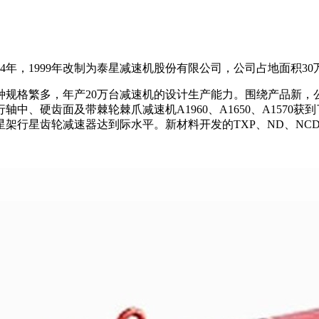
年，1999年改制为泰星减速机股份有限公司，公司占地面积30万㎡
格繁多，年产20万台减速机的设计生产能力。围绕产品新，公司获得
、硬齿面及带棘轮棘爪减速机A1960、A1650、A1570获
承行星架行星齿轮减速器达到际水平。新材料开发的TXP、ND、N