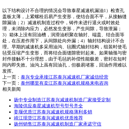
以下结构设计不合理的情况会导致泰星减速机漏油1）检查孔
盖板太薄，上紧螺栓后易产生变形，使结合面不平，从接触缝
隙漏油；2）减速机制造过程中，铸件未进行退火或时效处
理，未消除内应力，必然发生变形，产生间隙，导致泄漏；
3）箱体上没有回油槽，润滑油积聚在轴封、端盖、结合面等
处，在压差作用下，从间隙处向外漏；4）轴封结构设计不合
理。早期的减速机多采用油沟、毡圈式轴封结构，组装时使毛
毡受压缩产生变形，而将结合面缝隙密封起来。如果轴颈与密
封件接触不十分理想，由于毛毡的补偿性能极差，密封在短时
间内即失效。油沟上虽有回油孔，但极易堵塞，回油作用难以
发挥。
上一页：
泰兴专业承接江苏泰兴减速机厂家诚信经营
下一页：
泰州哪里有卖江苏泰兴减速机规格来电咨询
相关新闻
扬中专业制造江苏泰兴减速机制造厂家接受定制
海陵供应泰星减速机型号型号齐全
姜堰优质江苏泰兴减速机规格薄利多销
靖江现货江苏泰兴减速机优质推荐
扬州销售江苏泰兴减速机制造厂家承诺守信