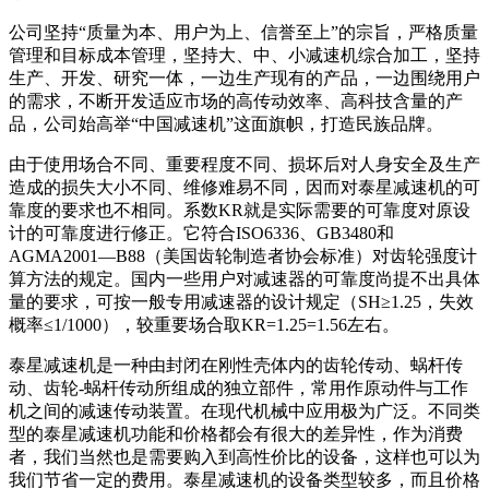
公司坚持“质量为本、用户为上、信誉至上”的宗旨，严格质量
管理和目标成本管理，坚持大、中、小减速机综合加工，坚持
生产、开发、研究一体，一边生产现有的产品，一边围绕用户
的需求，不断开发适应市场的高传动效率、高科技含量的产
品，公司始高举“中国减速机”这面旗帜，打造民族品牌。
由于使用场合不同、重要程度不同、损坏后对人身安全及生产
造成的损失大小不同、维修难易不同，因而对泰星减速机的可
靠度的要求也不相同。系数KR就是实际需要的可靠度对原设
计的可靠度进行修正。它符合ISO6336、GB3480和
AGMA2001—B88（美国齿轮制造者协会标准）对齿轮强度计
算方法的规定。国内一些用户对减速器的可靠度尚提不出具体
量的要求，可按一般专用减速器的设计规定（SH≥1.25，失效
概率≤1/1000），较重要场合取KR=1.25=1.56左右。
泰星减速机是一种由封闭在刚性壳体内的齿轮传动、蜗杆传
动、齿轮-蜗杆传动所组成的独立部件，常用作原动件与工作
机之间的减速传动装置。在现代机械中应用极为广泛。不同类
型的泰星减速机功能和价格都会有很大的差异性，作为消费
者，我们当然也是需要购入到高性价比的设备，这样也可以为
我们节省一定的费用。泰星减速机的设备类型较多，而且价格