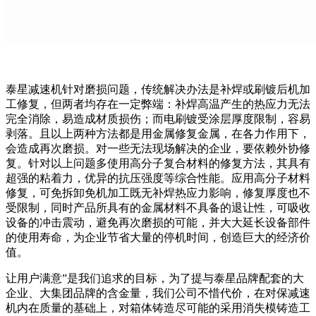
泰星减速机针对磨损问题，传统解决办法是补焊或刷镀后机加
工修复，但两者均存在一定弊端：补焊高温产生的热应力无法
完全消除，易造成材质损伤；而电刷镀受涂层厚度限制，容易
剥落。且以上两种方法都是用金属修复金属，在各力作用下，
会造成再次磨损。对一些无法现场解决的企业，要依赖外协修
复。针对以上问题多使用高分子复合材料的修复方法，其具有
超强的粘着力，优异的抗压强度等综合性能。应用高分子材料
修复，可免拆卸免机加工既无补焊热应力影响，修复厚度也不
受限制，同时产品所具有的金属材料不具备的退让性，可吸收
设备的冲击震动，避免再次磨损的可能，并大大延长设备部件
的使用寿命，为企业节省大量的停机时间，创造巨大的经济价
值。
让用户满意”是我们追求的目标，为了提与泰星品牌配套的大
企业、大集团品牌的含金量，我们公司不惜代价，在对保减速
机内在质量的基础上，对箱体铸造尽可能的采用消失模铸造工