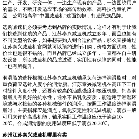
生产、开发、研究一体，一边生产现有的产品，一边围绕用户
的需求，不断开发适应市场的高传动效率、高科技含量的产
品，公司始高举“中国减速机”这面旗帜，打造民族品牌。
选购减速机必须要考虑到品牌的实际情况，这样才有利于让我
们挑选到优质的产品，江苏泰兴减速机成立多年，而且也拥有
不同类型的设备，如果想要购入到合适的产品，那么直接通过
江苏泰兴减速机官网就可以预约进行订购，价格方面优惠，性
价比也是很不错的。而且品牌已经成立多年，一直都在自主研
发设备，所以减速机的品质过硬，实用性有保障的同时，性能
上也有所提升。
润滑脂的选择根据江苏泰兴减速机轴承负荷选择润滑脂时，对
重负荷应选针入度小的润滑脂。江苏泰兴减速机在高压下工作
时除针入度小外，还要有较高的油膜强度和极压机能。钙基润
滑脂具有良好的抗水性，通水不易乳化变质，能适用于潮湿环
境或与水接触的各种机械部件的润滑。按照工作温度选择润滑
脂时，主要指标应是滴点，氧化安定性和低温机能，滴点一般
可用来评价高温机能，轴承实际工作温度应低于滴点10-
20℃。合成润滑脂的使用温度应低于滴点20-30℃。
苏州江苏泰兴减速机哪里有卖