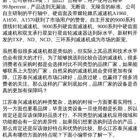
新，公司获得29项，产品出厂合格率，用户使用合格率
99.8percent，产品达到无漏油、无断齿、无噪音的标准。公司
自主研制的平行轴中、硬齿面及带棘轮棘爪减速机A1960、
A1650、A1570获到了市场用户的赞誉。自主开发的9000系列
摆线针轮减速机、9000系列硬齿面减速机、9000系列中硬齿面
减速机和双支承行星架行星齿轮减速器达到际水平。新材料开
发的TXP、ND、NCD、三环系列减速机成为市场的新宠。
虽然看似很多减速机都是类似的，但实际上其品质和技术水平
也会有很大的才行。为了能够挑选到比较合适的减速机，很多
消费者在采购时都是会选择对比不同类型的品牌厂家，如果能
够联系上大型的厂家，自然采购的减速机就会变得更加有保
障。江苏泰兴减速机市场口碑好，品质过硬，也赢得了很多消
费者的关注。那么这样的厂家到底如何，品牌厂家的设备是否
真的更加有保障吗？
江苏泰兴减速机的种类繁杂，选购的时候一方面要看实用性，
另一方面也要看品牌，毕竟这类设备一旦使用都是长期，所以
肯定还是应该保障好品质才行。不同类型的减速机应用领域和
功能都会有一定的差异性，如果我们想要选购到适合的产品，
那么肯定还是应该做好特点和优势的比较。那么江苏泰兴减速
机具有哪些方面的特点呢？下面小编带你了解一下。