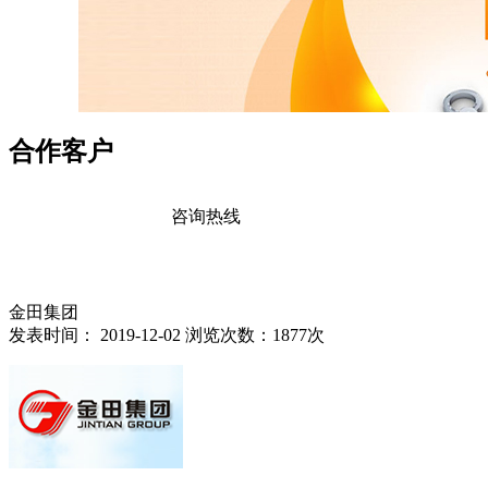
合作客户
咨询热线
17176381111
金田集团
发表时间： 2019-12-02
浏览次数：1877次