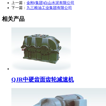
上一篇：
金刚(集团)白山水泥有限公司
下一篇：
九三粮油工业集团有限公司
相关产品
QJR中硬齿面齿轮减速机