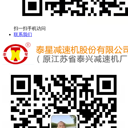
扫一扫手机访问
联系我们